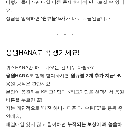
이렇게 들어가면 매일 다른 문제 하나씩 만나보실 수 있어
요.
정답을 입력하면
'원큐볼' 5개
가 바로 지급된답니다!
응원HANA도 꼭 챙기세요!
퀴즈HANA만 하고 나오는 건 너무 아쉽죠?
응원HANA
도 함께 참여하시면
원큐볼 2개 추가 지급
! 🎁
응원 방식은 간단해요.
본인이 응원하는 K리그1 팀과 K리그2 팀을 선택해서 응원
버튼을 누르면 끝!
저는 개인적으로 '대전 하나시티즌'과 '수원FC'를 응원 중
인데요,
매일매일 잊지 않고 참여하면
누적되는 보상이 꽤 쏠쏠
하