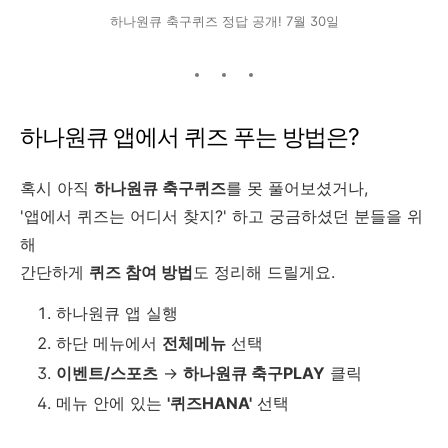
하나원큐 축구퀴즈 정답 공개! 7월 30일
하나원큐 앱에서 퀴즈 푸는 방법은?
혹시 아직
하나원큐 축구퀴즈
를 못 풀어보셨거나,
'앱에서 퀴즈는 어디서 찾지?' 하고 궁금하셨던 분들을 위
해
간단하게
퀴즈 참여 방법
도 정리해 드릴게요.
하나원큐 앱 실행
하단 메뉴에서
전체메뉴
선택
이벤트/스포츠
→
하나원큐 축구PLAY
클릭
메뉴 안에 있는
'퀴즈HANA'
선택