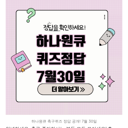
하나원큐 축구퀴즈 정답 공개! 7월 30일