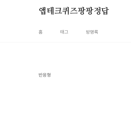
본문 바로가기
앱테크퀴즈팡팡정답
홈
태그
방명록
반응형