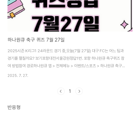
하나원큐 축구 퀴즈 7월 27일
2025시즌 K리그1 24라운드 경기 중,오늘(7월 27일) 대구 FC는 어느 팀과
경기를 펼칠까요? 보기포항대전서울강원정답1번. 포항 하나원큐 축구퀴즈 참
여 방법참여 경로하나원큐 앱 > 전체메뉴 > 이벤트/스포츠 > 하나원큐 축구
Play참여 조건1일 1회 참여 가능보상 내용정답을 맞히면 5~10,000 원큐볼
2025. 7. 27.
이 랜덤 지급됩니다.당첨된 원큐볼은 락커룸 > 원큐볼 메뉴에서 확인 가능합니
다.응원HANA 참여 혜택K리그1 및 K리그2 각 리그에 매일 한 번씩 좋아요를
1
누를 수 있습니다.(좋아요는 매일 자정 기준 초기화됨)좋아요 클릭 시 원큐볼
추가 적립연말 이벤트를 통해 활동자 대상 경품 제공 예정 유의사항이벤트 내
반응형
용은 하나은행의 사정에 따라 변경 또는 조기 종료될 수 있습니다.원큐볼 지급
수량은 상황에 ..