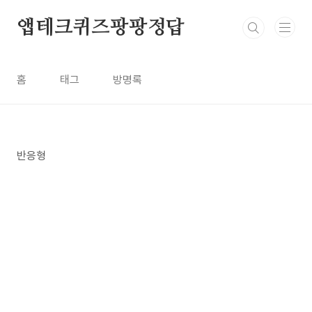
본문 바로가기
앱테크퀴즈팡팡정답
홈
태그
방명록
반응형