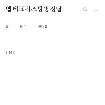
본문 바로가기
앱테크퀴즈팡팡정답
홈
태그
방명록
반응형