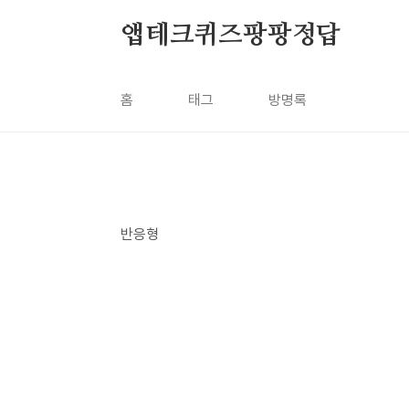
본문 바로가기
앱테크퀴즈팡팡정답
홈
태그
방명록
반응형