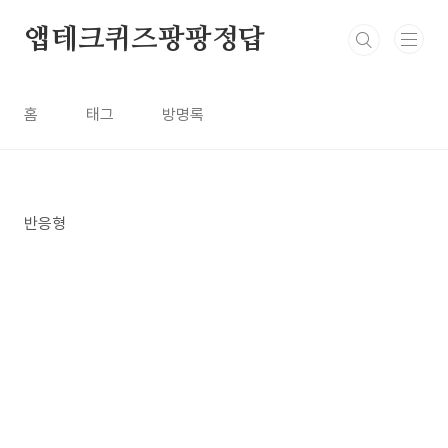
본문 바로가기
앱테크퀴즈팡팡정답
홈
태그
방명록
반응형